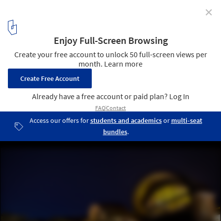
✕
Andaz Hotel / Zürcher Arquitectos
© Andres Garcia Lachner
2
/ 19