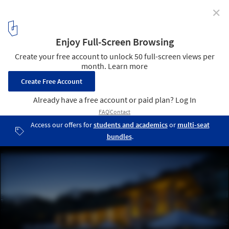
✕
Andaz Hotel / Zürcher Arquitectos
© Andres Garcia Lachner
13
/ 19