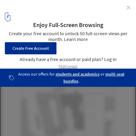
✕
New Apartmenthouse Johannisstraße / J. Mayer H.
Architects
2
/ 14