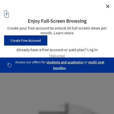
✕
Almacén del Bife en México / Taller G Arquitectos
Cross Section
27
/ 27