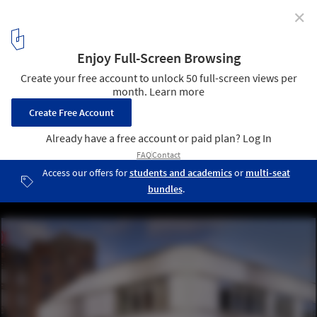
✕
Lucie Aubrac School / Saison Menu Architectes
Urbanistes
© Julien Lanoo
3
/ 23