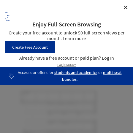
✕
AGENCIA ANDALUZA / Ruiz Larrea y Asociados
Section
9
/ 13