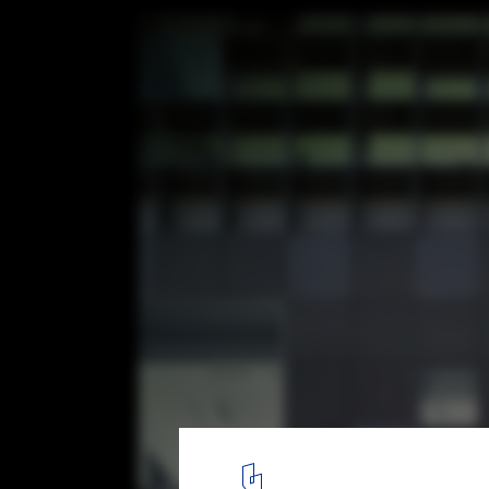
AGENCIA ANDALUZA / Ruiz Larrea y Asocia
© Jesús Granada
6
/ 13