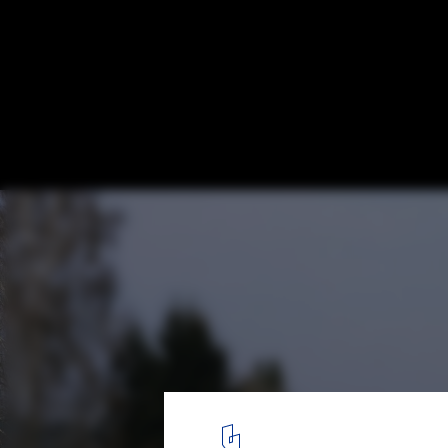
Bio Mass Power Plant / Matteo Thun & Par
© Jens Weber
8
/ 12