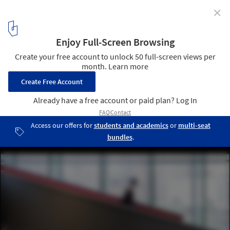
✕
The Juilliard School / Diller Scofidio + Renfro +
FXFOWLE
© Iwan Baan
6
/ 10