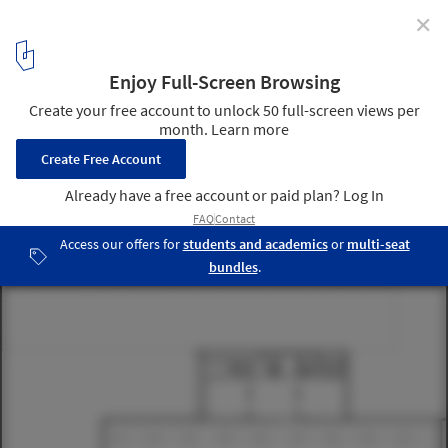
✕
de Plussenburgh / Arons en Gelauff Architecten
9
/ 11