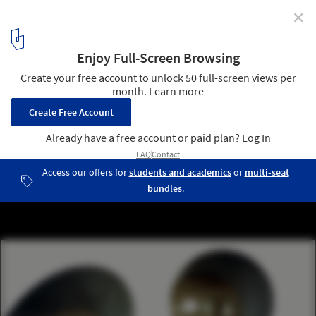
✕
de Plussenburgh / Arons en Gelauff Architecten
6
/ 11