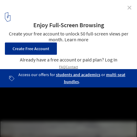
✕
DOM(E) / NRJA
Courtesy of NRJA
2
/ 11