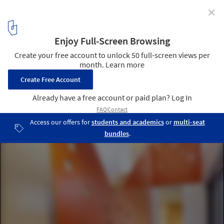
✕
La Couleuvre / naturehumaine architecture
© Adrien Williams
10
/ 14