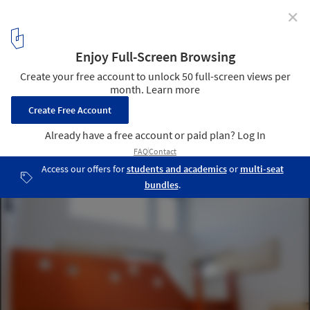
✕
La Couleuvre / naturehumaine architecture
© Adrien Williams
9
/ 14