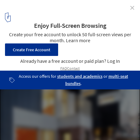
✕
La Couleuvre / naturehumaine architecture
© Adrien Williams
6
/ 14