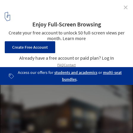
✕
La Couleuvre / naturehumaine architecture
© Adrien Williams
3
/ 14