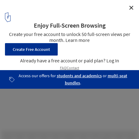
✕
Nørre Vosborg / Arkitema
Elevation
8
/ 10