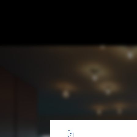
House SODAE / VMX Architects
Cortesía de VMX Architects
5
/ 29