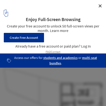
✕
House E4 / Bembé Dellinger Architekten
Plan
14
/ 16