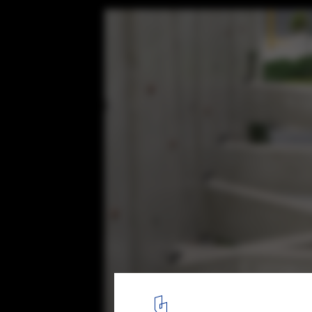
Pescados Capitales Restaurant / Gonzale
© Juan Solano
6
/ 18