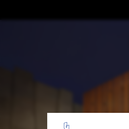
Pescados Capitales Restaurant / Gonzale
© Juan Solano
3
/ 18