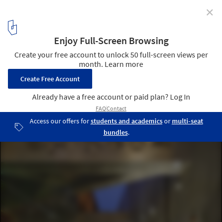
✕
Pescados Capitales Restaurant / GonzalezMoix
© Juan Solano
13
/ 18