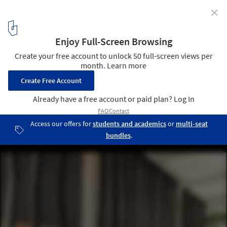
✕
Zuellig Building / SOM
© Toto Labrador
9
/ 10