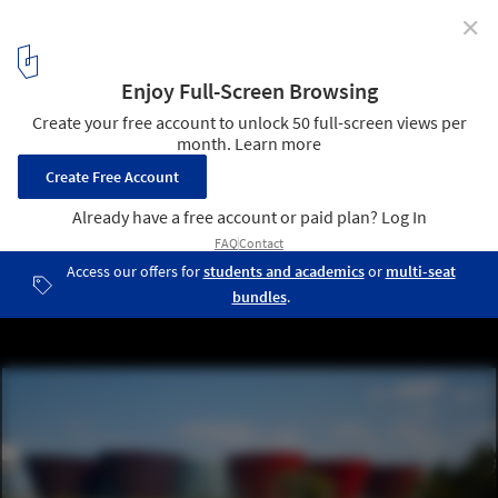
✕
Taiyuan Archaeological Museum / Paul Andreu
Architecte
© Paul Andreu Architecte
13
/ 15