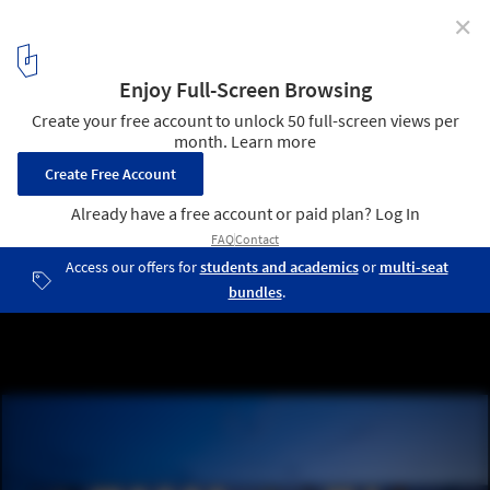
✕
Molí d’en Xema School and Son Boga Nursery / BB
Arquitectes
© Jaime Sicilia
10
/ 25