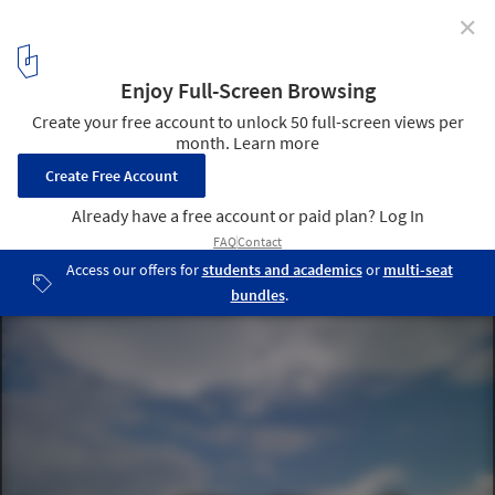
✕
Sports Centre Csörsz / T2.a Architects
© Zsolt Batár
22
/ 26