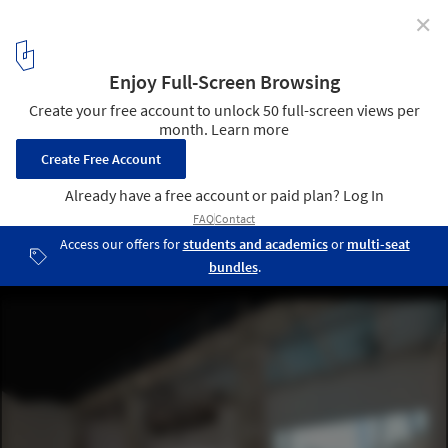
✕
Venice Biennale 2012: Ruta del Peregrino
© Nico Saieh
5
/ 10