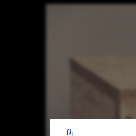
Ecletica Music Center / 0E1 Arquitetos
© Marcelo Donadussi
9
/ 19