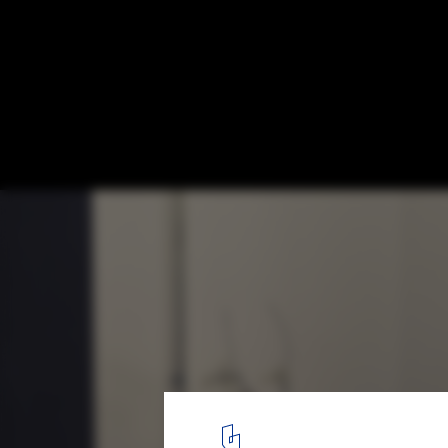
Ecletica Music Center / 0E1 Arquitetos
© Marcelo Donadussi
14
/ 19