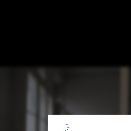
Lolita / Trije Arhitekti + Jagoda Jejcic
11
/ 14