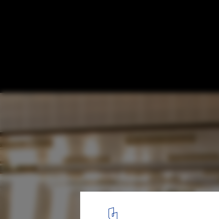
Spinpark / Cerejeira Fontes Arquitectos
Courtesy of cerejeira fontes arquitectos
3
/ 23