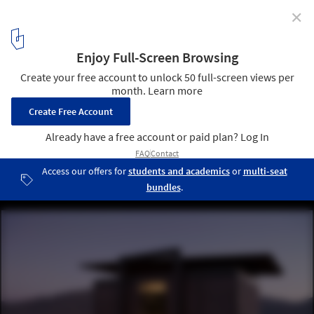
✕
Encuentro Guadalupe / graciastudio
© Luis García
21
/ 29