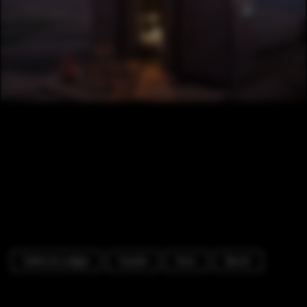
Cabins & Lodges
Facade
Door
Bench