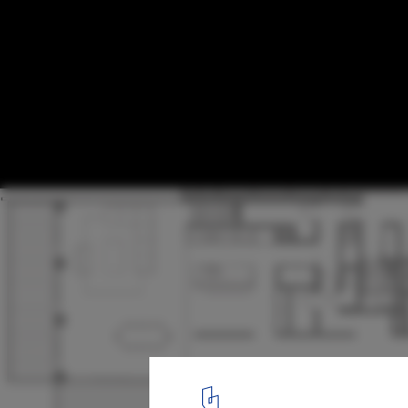
The Origami / Kann Finch
plan 02
13
/ 27