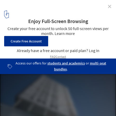
✕
The Origami / Kann Finch
19
/ 27