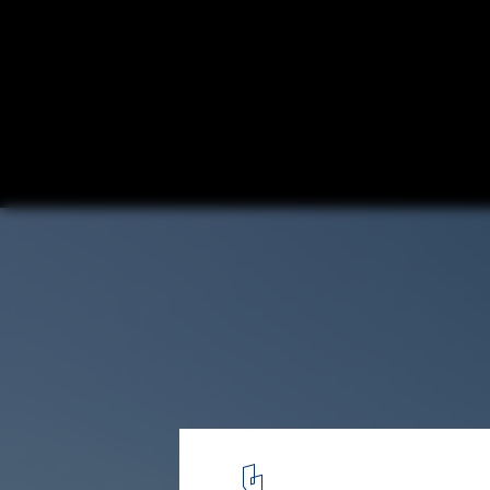
Kindergarten Ajda / Arhitektura Jure Kotn
© Miran Kambič
16
/ 24