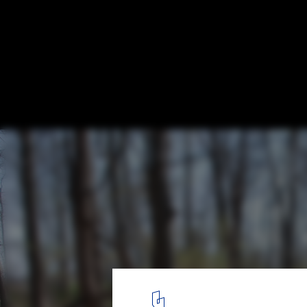
Stone River / Jon Piasecki
© Jon Piasecki
15
/ 32