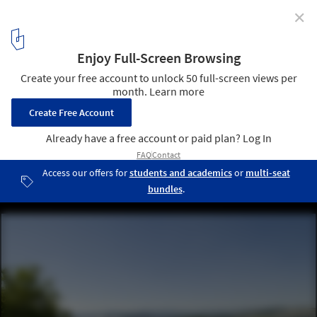
✕
House Střekov II / 3+1 architekti
Courtesy of 3+1 architekti
15
/ 22