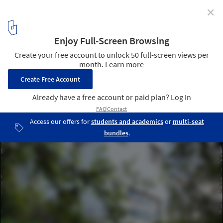
✕
House Střekov II / 3+1 architekti
Courtesy of 3+1 architekti
18
/ 22