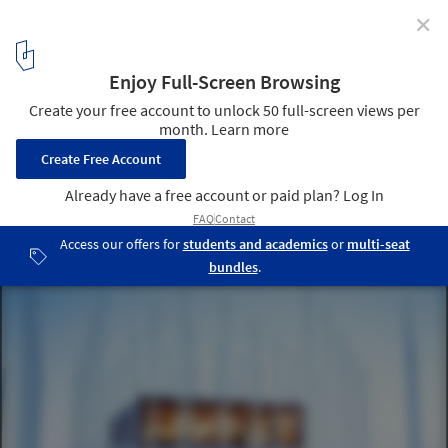
✕
ORDOS 100 #26: FRENTE
11
/ 14