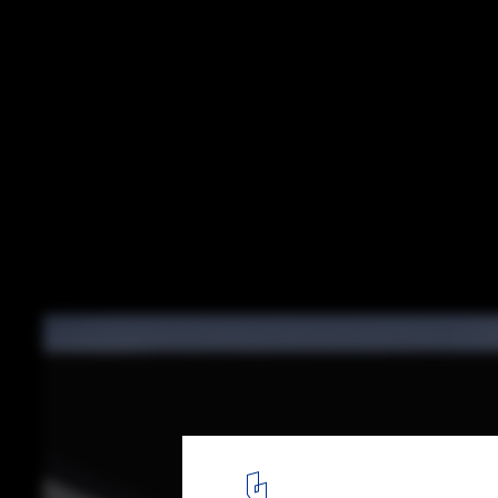
Tenerife Espacio de las Artes, Herzog & d
Iwan Baan
26
/ 29