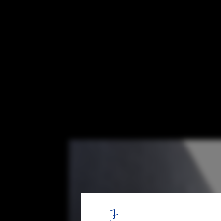
Tenerife Espacio de las Artes, Herzog & d
Iwan Baan
1
/ 29