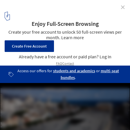
✕
Tenerife Espacio de las Artes, Herzog & de Meuron by
Iwan Baan
19
/ 29