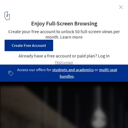
✕
Tenerife Espacio de las Artes, Herzog & de Meuron by
Iwan Baan
12
/ 29