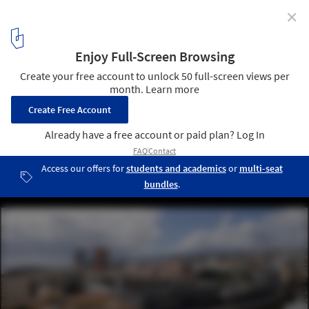
✕
Tenerife Espacio de las Artes, Herzog & de Meuron by
Iwan Baan
3
/ 29