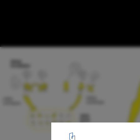
ONETHOUSANDSQUARE / Lluis Sabadell Ar
Ecosistema Urbano
Courtesy of Lluis Sabadell Artiga + Ecosistema Urbano
6
/ 9