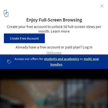
✕
Ecosystème D / Snøhetta + Santer Vanhoof
© Nicolas Fussler
4
/ 28