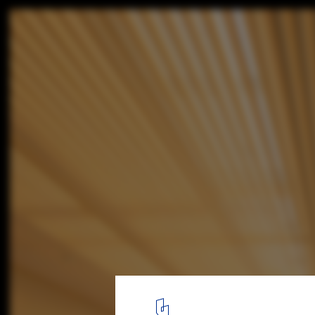
BRM Residence / Jacobsen Arquitetura
© Fernando Guerra + Fran Parente
4
/ 25