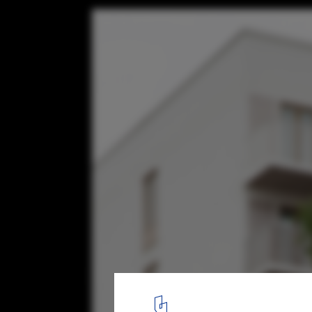
Housing in Uppsala / Jägnefält Milton
© Victor Johansson
5
/ 19