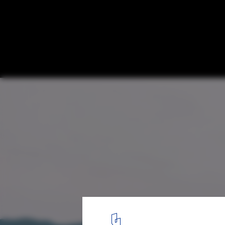
Private House Val Trebbia / Studio Pietro 
Studio Paolo Pagani
© Marcello Mariana
24
/ 31