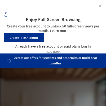
✕
The Elysée Montmartre Hotel / Policrónica
© Julien Labrousse
4
/ 33